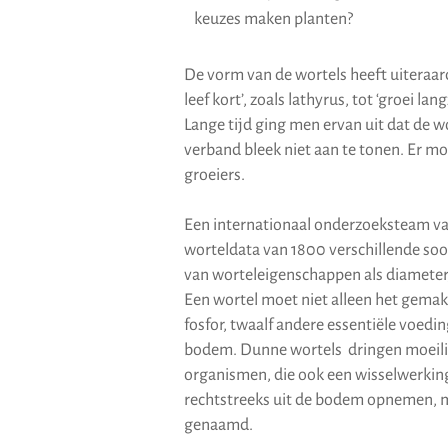
keuzes maken planten?
De vorm van de wortels heeft uiteraard
leef kort’, zoals lathyrus, tot ‘groei l
Lange tijd ging men ervan uit dat de wor
verband bleek niet aan te tonen. Er mo
groeiers.
Een internationaal onderzoeksteam van
worteldata van 1800 verschillende soo
van worteleigenschappen als diameter,
Een wortel moet niet alleen het gema
fosfor, twaalf andere essentiële voedi
bodem. Dunne wortels dringen moeilij
organismen, die ook een wisselwerking
rechtstreeks uit de bodem opnemen, 
genaamd.