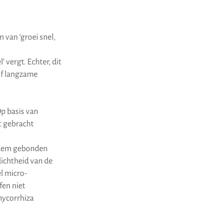
 van ‘groei snel,
’ vergt. Echter, dit
 of langzame
p basis van
t gebracht
bodem gebonden
dichtheid van de
l micro-
fen niet
mycorrhiza