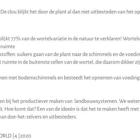
De clou blijkt het door de plant al dan niet uitbesteden van het 
blijkt 77% van de wortelvariatie in de natuur te verklaren! Wortel
ruimte
toffen: suikers gaan van de plant naar de schimmels en de voedi
ruimte in de buitenste cellen van de wortel, die daarom dikker zij
samen met bodemschimmels en besteedt het opnemen van voedings
pelen bij het productiever maken van landbouwsystemen. We wete
idt. Hoe komt dat? Een van de ideeën is dat het te maken heeft met
van doe-het-zelvers en uitbesteders.
ORLD |4 |2020