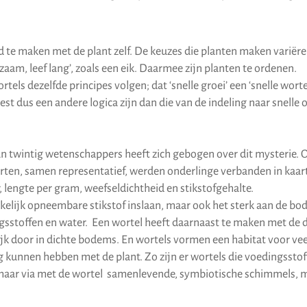
 te maken met de plant zelf. De keuzes die planten maken variëren
angzaam, leef lang’, zoals een eik. Daarmee zijn planten te ordenen.
tels dezelfde principes volgen; dat ‘snelle groei’ een ‘snelle wortel
est dus een andere logica zijn dan die van de indeling naar snelle
 twintig wetenschappers heeft zich gebogen over dit mysterie. O
rten, samen representatief, werden onderlinge verbanden in kaar
 lengte per gram, weefseldichtheid en stikstofgehalte.
kkelijk opneembare stikstof inslaan, maar ook het sterk aan de 
ngsstoffen en water. Een wortel heeft daarnaast te maken met de 
k door in dichte bodems. En wortels vormen een habitat voor vee
 kunnen hebben met de plant. Zo zijn er wortels die voedingsstof
maar via met de wortel samenlevende, symbiotische schimmels, 