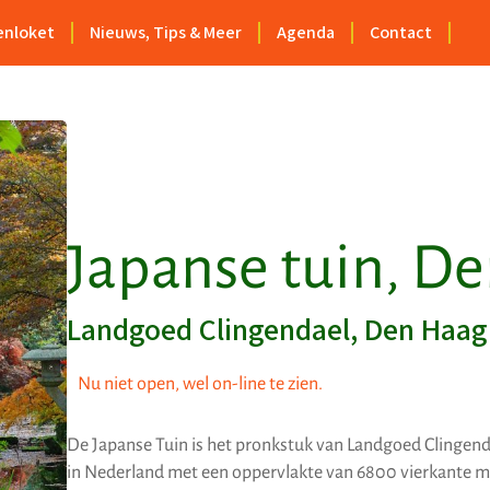
enloket
Nieuws, Tips & Meer
Agenda
Contact
Japanse tuin, D
Landgoed Clingendael, Den Haag
Nu niet open, wel on-line te zien.
De Japanse Tuin is het pronkstuk van Landgoed Clingenda
in Nederland met een oppervlakte van 6800 vierkante m