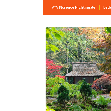
VTV Florence Nightingale
Led